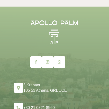
+30 21 0321 8560
concierge@apollopalmhotel.com
3 Kranaou,
105 53 Athens, GREECE
+30 21 0321 8560