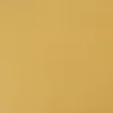
Home
Kamers
Economy Tweepersoonskamer of Twin Kamer
Standaard tweepersoonskamer
Junior Suite
Tweepersoonskamer met Akropolis Uitzicht
Suite met terras
Familiesuite
Suite met Akropolis Uitzicht
Familiesuite met bubbelbad
Driepersoonssuite Junior