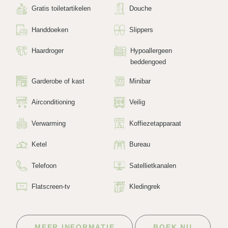
Gratis toiletartikelen
Douche
Handdoeken
Slippers
Haardroger
Hypoallergeen
beddengoed
Garderobe of kast
Minibar
Airconditioning
Veilig
Verwarming
Koffiezetapparaat
Ketel
Bureau
Telefoon
Satellietkanalen
Flatscreen-tv
Kledingrek
MEER INFORMATIE
BOEK NU