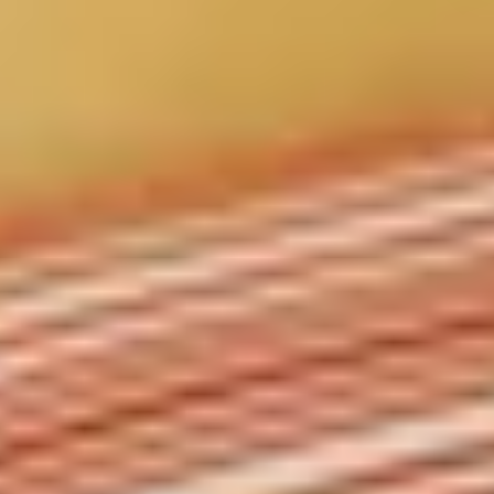
Locatie & Contact
3 Kranaou,
Vergaderingen & evenementen
105 53 Athens, GREECE
Conciërgediensten
+30 21 0321 8560
Apollo Multispace
concierge@apollopalmhotel.com
Kalender
Galerij
Blog
Boek nu
3 Kranaou,
105 53 Athens, GREECE
+30 21 0321 8560
concierge@apollopalmhotel.com