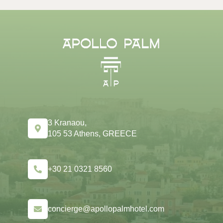
Familiensuite mit Whirlpool
Dreifach-Junior-Suite
Standort & Kontakt
3 Kranaou,
Treffen & Veranstaltungen
105 53 Athens, GREECE
Concierge-Dienste
+30 21 0321 8560
Apollo Multispace
concierge@apollopalmhotel.com
Veranstaltungskalender
Galerie
Blog
3 Kranaou,
105 53 Athens, GREECE
Buchen Sie jetzt
+30 21 0321 8560
3 Kranaou,
105 53 Athens, GREECE
concierge@apollopalmhotel.com
+30 21 0321 8560