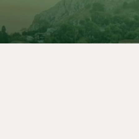
+30 21 0321 8560
concierge@apollopalmhotel.com