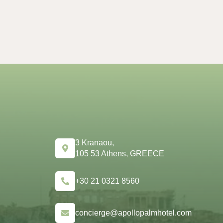
3 Kranaou,
105 53 Athens, GREECE
+30 21 0321 8560
concierge@apollopalmhotel.com