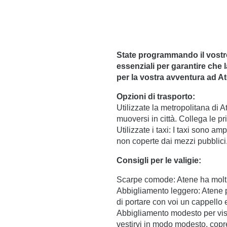
Casa
Le Camere
State programmando il vostro
essenziali per garantire che 
Camera Economy doppia o matrimoniale
per la vostra avventura ad A
Camera doppia standard
Opzioni di trasporto:
Junior Suite
Utilizzate la metropolitana di 
muoversi in città. Collega le prin
Camera doppia con vista sull'Acropoli
Utilizzate i taxi: I taxi sono a
Suite con terrazza
non coperte dai mezzi pubblici
Suite familiare
Consigli per le valigie:
Suite con vista sull'Acropoli
Scarpe comode: Atene ha molti 
Abbigliamento leggero: Atene pu
Suite familiare con vasca idromassaggio
di portare con voi un cappello
Junior Suite tripla
Abbigliamento modesto per visitar
vestirvi in modo modesto, copr