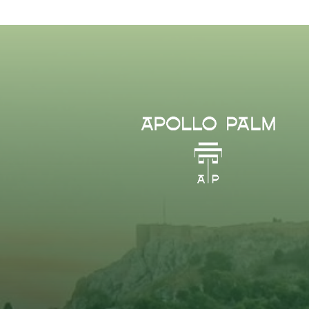
concierge@apollopalmhotel.com