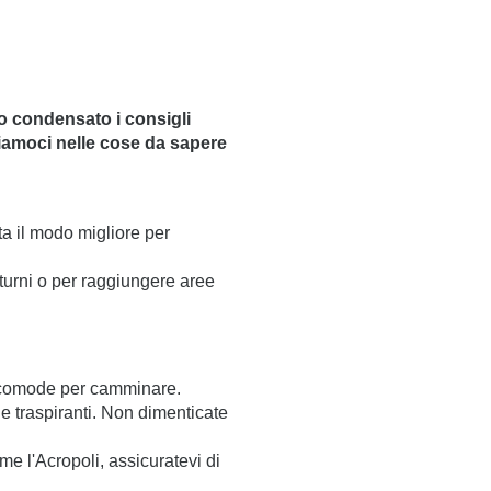
o condensato i consigli
giamoci nelle cose da sapere
ta il modo migliore per
tturni o per raggiungere aree
pe comode per camminare.
 e traspiranti. Non dimenticate
ome l'Acropoli, assicuratevi di