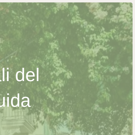
i del
uida