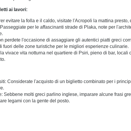
ti ai lavori:
Per evitare la folla e il caldo, visitate l'Acropoli la mattina presto
 Passeggiate per le affascinanti strade di Plaka, note per l'archite
e.
 perdete l'occasione di assaggiare gli autentici piatti greci com
 fuori delle zone turistiche per le migliori esperienze culinarie.
 la vivace vita notturna nel quartiere di Psiri, pieno di bar, local
to.
iti: Considerate l'acquisto di un biglietto combinato per i principa
re.
se: Sebbene molti greci parlino inglese, imparare alcune frasi g
reare legami con la gente del posto.