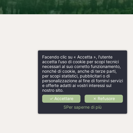
Facendo clic su « Accetta », l'utente
accetta l'uso di cookie per scopi tecnici
necessari al suo corretto funzionamento,
nonché di cookie, anche di terze parti,
per scopi statistici, pubblicitari o di
personalizzazione al fine di fornirvi servizi
e offerte adatti ai vostri interessi sul
nostro sito.
✓ Accettare
✗ Refusore
SPer saperne di più