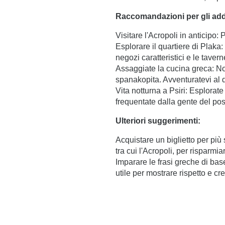
Posizione e contatti
3 Kranaou,
Raccomandazioni per gli addet
105 53 Athens, GREECE
Riunioni ed eventi
Visitare l'Acropoli in anticipo: 
+30 21 0321 8560
Servizi di portineria
Esplorare il quartiere di Plaka:
concierge@apollopalmhotel.com
negozi caratteristici e le tavern
Apollo Multispace
Assaggiate la cucina greca: Non
Calendario degli eventi
spanakopita. Avventuratevi al di
Vita notturna a Psiri: Esplorate
Galleria
frequentate dalla gente del pos
Il blog
Ulteriori suggerimenti:
Acquistare un biglietto per più s
Libro
tra cui l'Acropoli, per risparmia
Imparare le frasi greche di ba
utile per mostrare rispetto e c
3 Kranaou,
105 53 Athens, GREECE
+30 21 0321 8560