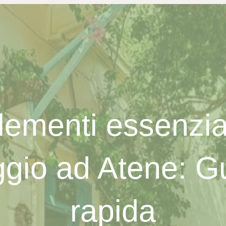
elementi essenzial
ggio ad Atene: G
rapida