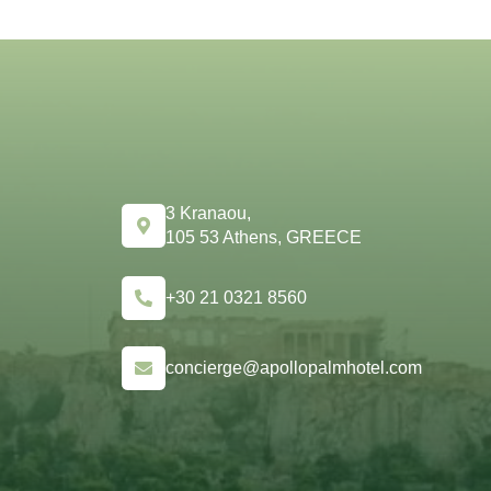
3 Kranaou,
105 53 Athens, GREECE
+30 21 0321 8560
concierge@apollopalmhotel.com