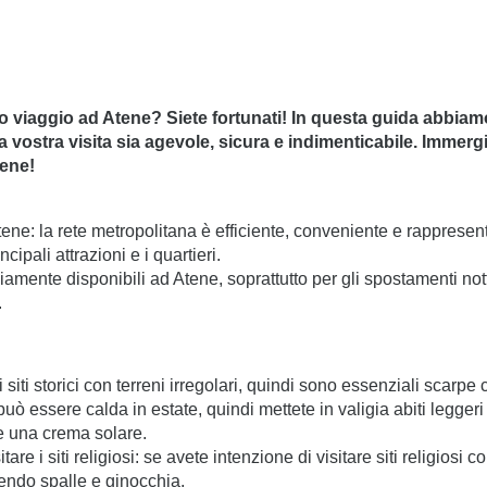
 viaggio ad Atene? Siete fortunati! In questa guida abbiam
la vostra visita sia agevole, sicura e indimenticabile. Immer
tene!
Atene: la rete metropolitana è efficiente, conveniente e rappresen
cipali attrazioni e i quartieri.
mpiamente disponibili ad Atene, soprattutto per gli spostamenti no
.
siti storici con terreni irregolari, quindi sono essenziali scar
ò essere calda in estate, quindi mettete in valigia abiti leggeri
 e una crema solare.
e i siti religiosi: se avete intenzione di visitare siti religiosi c
endo spalle e ginocchia.